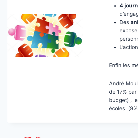
4 jour
d’engag
Des
an
exposer
personn
L’actio
Enfin les m
André Mouli
de 17% par 
budget) , l
écoles (9% 