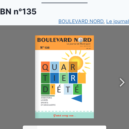
Aller
BN n°135
au
BOULEVARD NORD
, 
Le journal
contenu