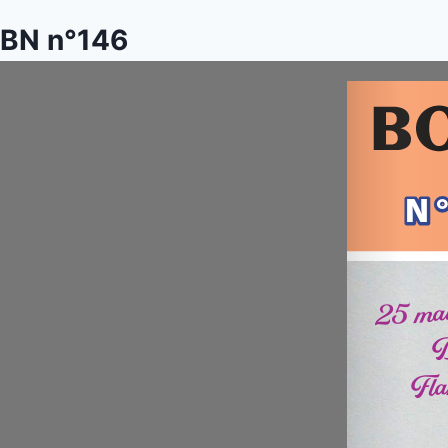
Aller
BN n°146
au
contenu