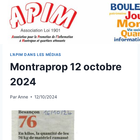
Aller
au
contenu
L'APIM DANS LES MÉDIAS
Montraprop 12 octobre
2024
Par
Anne
12/10/2024