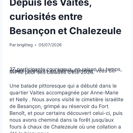
Depuis les Vaites,
curiosités entre
Besançon et Chalezeule
Par
brigitteg
05/07/2026
27 participants courageux, en raison du temps,
étaient présents au premier rendez-vous de
l’APIM pour ses balades d’été 2026.
Une balade pittoresque qui a débuté dans le
quartier Vaites accompagnée par Anne-Marie
et Nelly . Nous avons visité le cimetière israélite
de Besançon, grimpé au réservoir du Fort
Benoît, et pour certains découvert celui-ci, puis
nous avons cheminé dans la forêt jusqu’aux
fours à chaux de Chalezeule où une collation a