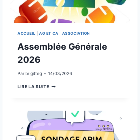
ACCUEIL
|
AG ET CA
|
ASSOCIATION
Assemblée Générale
2026
Par
brigitteg
14/03/2026
A
LIRE LA SUITE
S
S
E
M
B
L
É
E