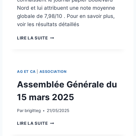
Nord et lui attribuent une note moyenne
globale de 7,98/10 . Pour en savoir plus,
voir les résultats détaillés
R
LIRE LA SUITE
É
S
U
L
T
AG ET CA
|
ASSOCIATION
A
T
Assemblée Générale du
S
D
15 mars 2025
E
L
Par
brigitteg
21/05/2025
’
E
A
LIRE LA SUITE
N
S
Q
S