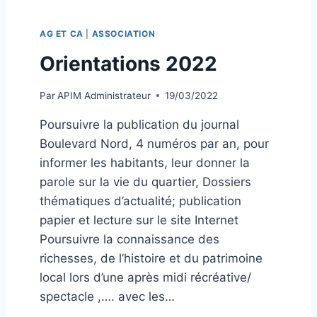
M
B
AG ET CA
|
ASSOCIATION
L
É
Orientations 2022
E
G
Par
APIM Administrateur
19/03/2022
É
N
Poursuivre la publication du journal
É
Boulevard Nord, 4 numéros par an, pour
R
A
informer les habitants, leur donner la
L
parole sur la vie du quartier, Dossiers
E
thématiques d’actualité; publication
–
papier et lecture sur le site Internet
1
1
Poursuivre la connaissance des
M
richesses, de l’histoire et du patrimoine
A
local lors d’une après midi récréative/
R
S
spectacle ,…. avec les…
2