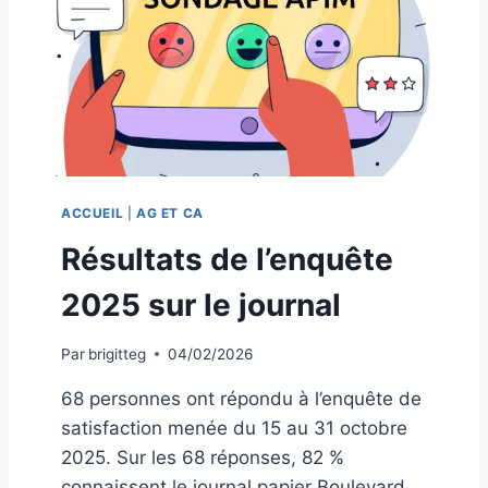
G
É
N
É
R
A
L
E
2
ACCUEIL
|
AG ET CA
0
2
Résultats de l’enquête
6
2025 sur le journal
Par
brigitteg
04/02/2026
68 personnes ont répondu à l’enquête de
satisfaction menée du 15 au 31 octobre
2025. Sur les 68 réponses, 82 %
connaissent le journal papier Boulevard