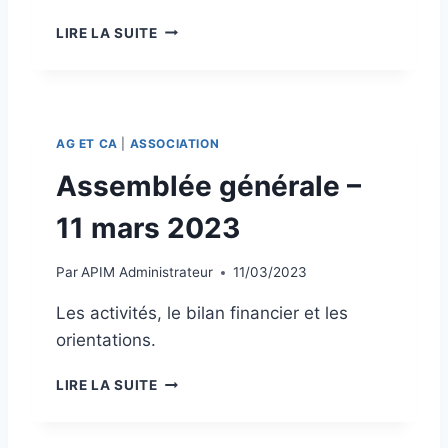
2
O
0
LIRE LA SUITE
R
2
I
3
E
N
T
AG ET CA
|
ASSOCIATION
A
T
Assemblée générale –
I
O
11 mars 2023
N
S
Par
APIM Administrateur
11/03/2023
2
0
Les activités, le bilan financier et les
2
orientations.
3
A
LIRE LA SUITE
S
S
E