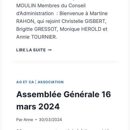
MOULIN Membres du Conseil
I
O
d’Administration : Bienvenue à Martine
N
RAHON, qui rejoint Christelle GISBERT,
2
Brigitte GRESSOT, Monique HEROLD et
0
2
Annie TOURNIER.
5
C
LIRE LA SUITE
O
N
S
E
I
AG ET CA
|
ASSOCIATION
L
D
Assemblée Générale 16
’
A
mars 2024
D
M
Par
Anne
30/03/2024
I
N