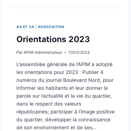
6
N
M
S
A
E
R
I
S
AG ET CA
|
ASSOCIATION
L
2
D
Orientations 2023
0
’
2
A
4
Par
APIM Administrateur
11/03/2023
D
M
L’assemblée générale de l’APIM a adopté
I
les orientations pour 2023 : Publier 4
N
I
numéros du journal Boulevard Nord, pour
S
informer les habitants et leur donner la
T
parole sur l’actualité et la vie du quartier,
R
dans le respect des valeurs
A
T
républicaines; participer à l’image positive
I
du quartier, développer la connaissance
O
de son environnement et de ses…
N