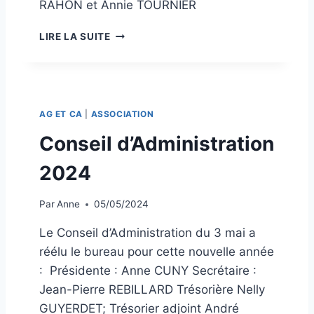
RAHON et Annie TOURNIER
S
2
C
0
LIRE LA SUITE
O
2
N
5
S
E
I
AG ET CA
|
ASSOCIATION
L
D
Conseil d’Administration
’
A
2024
D
M
Par
Anne
05/05/2024
I
N
Le Conseil d’Administration du 3 mai a
I
réélu le bureau pour cette nouvelle année
S
T
: Présidente : Anne CUNY Secrétaire :
R
Jean-Pierre REBILLARD Trésorière Nelly
A
GUYERDET; Trésorier adjoint André
T