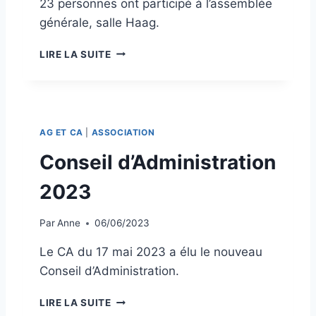
23 personnes ont participé à l’assemblée
I
générale, salle Haag.
S
T
A
R
LIRE LA SUITE
S
A
S
T
E
I
M
O
B
N
AG ET CA
|
ASSOCIATION
L
2
É
Conseil d’Administration
0
E
2
G
2023
4
É
N
Par
Anne
06/06/2023
É
R
Le CA du 17 mai 2023 a élu le nouveau
A
Conseil d’Administration.
L
E
C
1
LIRE LA SUITE
O