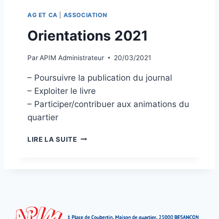
B
AG ET CA
|
ASSOCIATION
L
É
Orientations 2021
E
G
Par
APIM Administrateur
20/03/2021
É
N
– Poursuivre la publication du journal
É
– Exploiter le livre
R
A
– Participer/contribuer aux animations du
L
quartier
E
–
O
LIRE LA SUITE
5
R
M
I
A
E
R
N
S
T
2
A
0
T
2
I