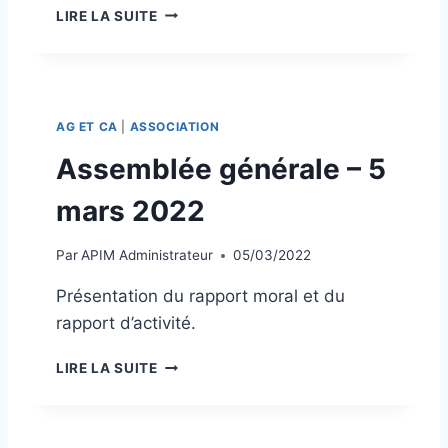
0
O
LIRE LA SUITE
2
R
3
I
E
N
T
AG ET CA
|
ASSOCIATION
A
T
Assemblée générale – 5
I
O
mars 2022
N
S
Par
APIM Administrateur
05/03/2022
2
0
Présentation du rapport moral et du
2
rapport d’activité.
2
A
LIRE LA SUITE
S
S
E
M